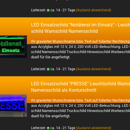
Lieferzeit:
ca. 14 - 21 Tage
(Ausland abweichend)
LED Ein­satz­schild "Not­dienst im Ein­satz" - Leuch
schild Warn­schild Na­mens­schild
Ihr gra­vier­ter Wunsch­na­me bzw. Text auf fo­lier­ter Recht­eck­pl
aus Acryl­glas mit 12 V, 24 V, 230 Volt LED-​Beleuchtung. LED
schild Na­mens­schild Truck­schild Hin­weis­schild Wer­be­schild i
du­ell für Sie an­ge­fer­tigt.
Lieferzeit:
ca. 14 - 21 Tage
(Ausland abweichend)
LED Ein­satz­schild "PRES­SE" Leucht­schild Warn­
Na­mens­schild als Kon­tur­schnitt
Ihr gra­vier­ter Wunsch­na­me bzw. Text auf fo­lier­ter Recht­eck­pl
aus Acryl­glas mit 12 V, 24 V, 230 Volt LED-​Beleuchtung. LED
schild Na­mens­schild Truck­schild Hin­weis­schild Wer­be­schild i
du­ell für Sie an­ge­fer­tigt.
Lieferzeit:
ca. 14 - 21 Tage
(Ausland abweichend)