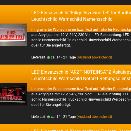
LED Ein­satz­schild "Ei­li­ge Arz­nei­mit­tel" für Apo­th
Leucht­schild Warn­schild Na­mens­schild
Ihr gra­vier­ter Wunsch­na­me bzw. Text auf fo­lier­ter Recht­eck­pl
aus Acryl­glas mit 12 V, 24 V, 230 Volt LED-​Beleuchtung. LED
schild Na­mens­schild Truck­schild Hin­weis­schild Wer­be­schild i
du­ell für Sie an­ge­fer­tigt.
Lieferzeit:
ca. 14 - 21 Tage
(Ausland abweichend)
LED Ein­satz­schild "ARZT NOT­EIN­SATZ Äs­ku­lap­
Leucht­schild Warn­schild Not­arzt Ret­tungs­dienst
Ihr gra­vier­ter Wunsch­na­me bzw. Text auf fo­lier­ter Recht­eck­pl
aus Acryl­glas mit 12 V, 24 V, 230 Volt LED-​Beleuchtung. LED
schild Na­mens­schild Truck­schild Hin­weis­schild Wer­be­schild i
du­ell für Sie an­ge­fer­tigt.
Lieferzeit:
ca. 14 - 21 Tage
(Ausland abweichend)