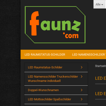
Alle
LED RAUMSTATUS-SCHILDER
LED NAMENSSCHILDER 
Startseit
LED Raumstatus-Schilder
LED Namensschilder Truckerschilder
LED E
Wunschname individuell
Doppel-Wunschnamen
LED E
LED Mottoschilder Spaßschilder