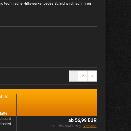
d technische Hilfswerke. Jedes Schild wird nach Ihren
.
1
2
»
child
at­te
 Leucht­
ab 56,99 EUR
n­di­vi­
inkl. 19% MwSt. zzgl.
Versand