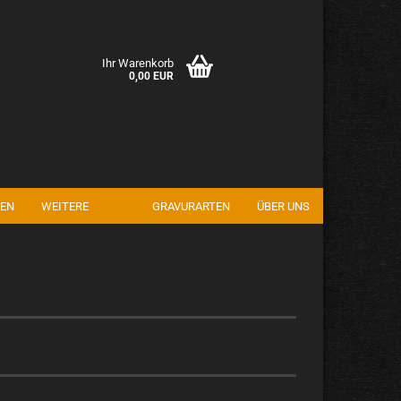
Ihr Warenkorb
0,00 EUR
EN
WEITERE
GRAVURARTEN
ÜBER UNS
en
rgessen?