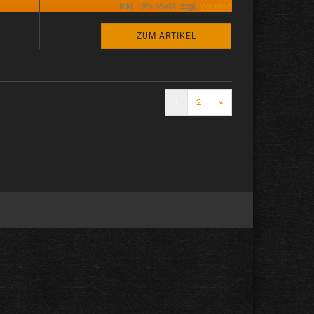
inkl. 19% MwSt. zzgl.
Versand
ZUM ARTIKEL
1
2
»