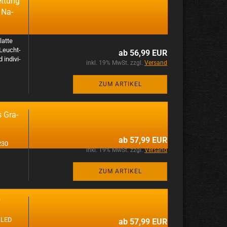
t­tung
 Na­
at­te
 Leucht­
ab 56,99 EUR
n­di­vi­
inkl. 19% MwSt. zzgl.
Versand
ZUM ARTIKEL
s Gra­
ab 57,99 EUR
 230
inkl. 19% MwSt. zzgl.
Versand
ZUM ARTIKEL
"
. LED
ab 57,99 EUR