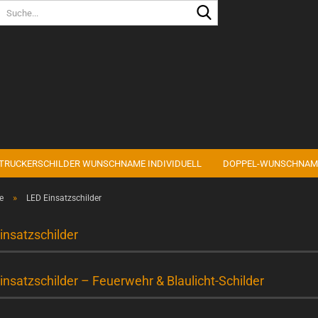
Sprache auswählen
Lieferland
TRUCKERSCHILDER WUNSCHNAME INDIVIDUELL
DOPPEL-WUNSCHNAM
Konto erstell
»
e
LED Einsatzschilder
Passwort ve
insatzschilder
insatzschilder – Feuerwehr & Blaulicht-Schilder