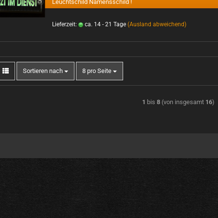
Leucht­schild Na­mens­schild !
Lieferzeit:
ca. 14 - 21 Tage
(Ausland abweichend)
Sortieren nach
8 pro Seite
1
bis
8
(von insgesamt
16
)