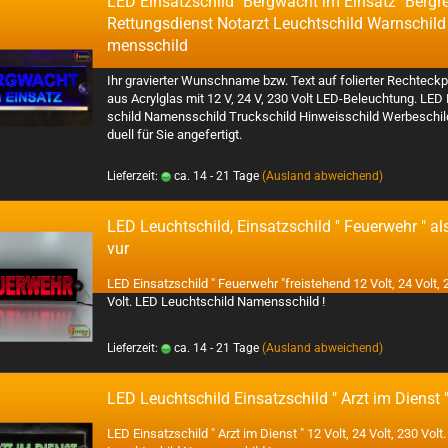
LED Ein­satz­schild "Berg­wacht im Ein­satz" Berg­re
Ret­tungs­dienst Not­arzt Leucht­schild Warn­schild
mens­schild
Ihr gra­vier­ter Wunsch­na­me bzw. Text auf fo­lier­ter Recht­eck­pl
aus Acryl­glas mit 12 V, 24 V, 230 Volt LED-​Beleuchtung. LED
schild Na­mens­schild Truck­schild Hin­weis­schild Wer­be­schild i
du­ell für Sie an­ge­fer­tigt.
Lieferzeit:
ca. 14 - 21 Tage
(Ausland abweichend)
LED Leucht­schild, Ein­satz­schild " Feu­er­wehr " al
vur
LED Ein­satz­schild " Feu­er­wehr "frei­ste­hend 12 Volt, 24 Volt,
Volt. LED Leucht­schild Na­mens­schild !
Lieferzeit:
ca. 14 - 21 Tage
(Ausland abweichend)
LED Leucht­schild Ein­satz­schild " Arzt im Dienst 
LED Ein­satz­schild " Arzt im
Dienst
" 12 Volt, 24 Volt, 230 Volt