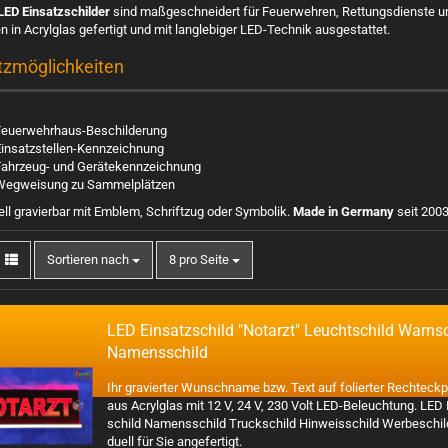
LED Einsatzschilder
sind maßgeschneidert für Feuerwehren, Rettungsdienste un
 in Acrylglas gefertigt und mit langlebiger LED-Technik ausgestattet.
tzmöglichkeiten
Feuerwehrhaus-Beschilderung
Einsatzstellen-Kennzeichnung
Fahrzeug- und Gerätekennzeichnung
Wegweisung zu Sammelplätzen
ell gravierbar mit Emblem, Schriftzug oder Symbolik.
Made in Germany
seit 2003
Sortieren nach
8 pro Seite
LED Ein­satz­schild "Not­arzt" Leucht­schild Warn­s
Na­mens­schild
Ihr gra­vier­ter Wunsch­na­me bzw. Text auf fo­lier­ter Recht­eck­pl
aus Acryl­glas mit 12 V, 24 V, 230 Volt LED-​Beleuchtung. LED
schild Na­mens­schild Truck­schild Hin­weis­schild Wer­be­schild i
du­ell für Sie an­ge­fer­tigt.