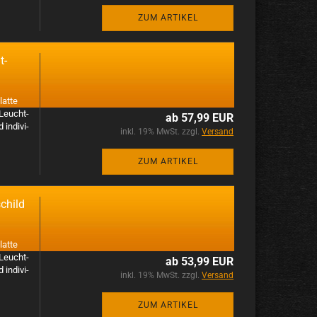
ZUM ARTIKEL
t­
at­te
 Leucht­
ab 57,99 EUR
n­di­vi­
inkl. 19% MwSt. zzgl.
Versand
ZUM ARTIKEL
schild
at­te
 Leucht­
ab 53,99 EUR
n­di­vi­
inkl. 19% MwSt. zzgl.
Versand
ZUM ARTIKEL