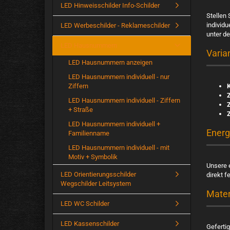
LED Hinweisschilder Info-Schilder
Stellen 
individu
LED Werbeschilder - Reklameschilder
unter de
LED Hausnummern
Varia
LED Hausnummern anzeigen
LED Hausnummern individuell - nur
Ziffern
K
LED Hausnummern individuell - Ziffern
Z
+ Straße
Z
LED Hausnummern individuell +
Energ
Familienname
LED Hausnummern individuell - mit
Motiv + Symbolik
Unsere 
LED Orientierungsschilder
direkt 
Wegschilder Leitsystem
Mater
LED WC Schilder
LED Kassenschilder
Geferti