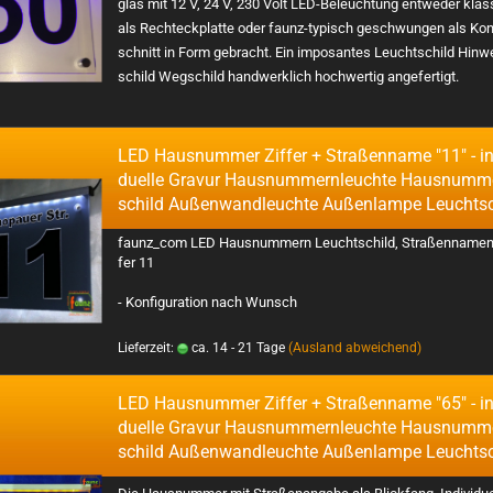
glas mit 12 V, 24 V, 230 Volt LED-​Beleuchtung ent­we­der klas
als Recht­eck­plat­te oder faunz-​typisch ge­schwun­gen als Kon­
schnitt in Form ge­bracht. Ein im­po­san­tes Leucht­schild Hin­w
schild Weg­schild hand­werk­lich hoch­wer­tig an­ge­fer­tigt.
LED Haus­num­mer Zif­fer + Stra­ßen­na­me "11" - in­d
du­el­le Gra­vur Haus­num­mern­leuch­te Haus­num­m
schild Au­ßen­wand­leuch­te Au­ßen­lam­pe Leucht­s
faun­z_­com LED Haus­num­mern Leucht­schild, Stra­ßen­na­men
fer 11
- Kon­fi­gu­ra­ti­on nach Wunsch
Lieferzeit:
ca. 14 - 21 Tage
(Ausland abweichend)
LED Haus­num­mer Zif­fer + Stra­ßen­na­me "65" - in­d
du­el­le Gra­vur Haus­num­mern­leuch­te Haus­num­m
schild Au­ßen­wand­leuch­te Au­ßen­lam­pe Leucht­s