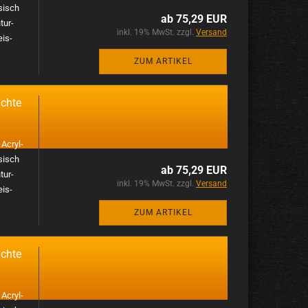
­sisch
ab 75,29 EUR
tur­
inkl. 19% MwSt. zzgl.
Versand
eis­
ZUM ARTIKEL
ch­te
s
Acryl­
­sisch
ab 75,29 EUR
tur­
inkl. 19% MwSt. zzgl.
Versand
eis­
ZUM ARTIKEL
ch­te
s
Acryl­