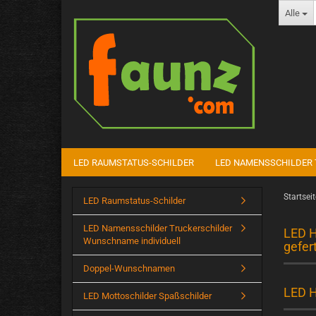
Alle
LED RAUMSTATUS-SCHILDER
LED NAMENSSCHILDER 
Startseit
LED Raumstatus-Schilder
LED Namensschilder Truckerschilder
LED H
Wunschname individuell
gefert
Doppel-Wunschnamen
LED H
LED Mottoschilder Spaßschilder