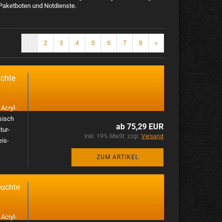
 Paketboten und Notdienste.
1
2
3
4
5
6
7
8
»
ch­te
s
Acryl­
­sisch
ab 75,29 EUR
tur­
inkl. 19% MwSt. zzgl.
Versand
eis­
ZUM ARTIKEL
uch­te
s
Acryl­