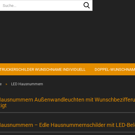
Sprache auswählen
Lieferland
TRUCKERSCHILDER WUNSCHNAME INDIVIDUELL
DOPPEL-WUNSCHNAM
Konto erstell
»
e
LED Hausnummern
Passwort ve
ausnummern Außenwandleuchten mit Wunschbezifferung 
igt
ausnummern – Edle Hausnummernschilder mit LED-Bel