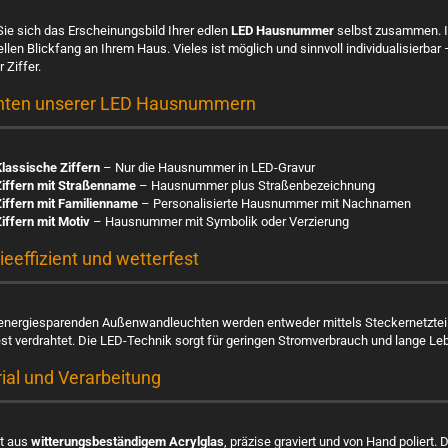
Sie sich das Erscheinungsbild Ihrer edlen
LED Hausnummer
selbst zusammen. In
ellen Blickfang an Ihrem Haus. Vieles ist möglich und sinnvoll individualisierb
r Ziffer.
nten unserer LED Hausnummern
lassische Ziffern
– Nur die Hausnummer in LED-Gravur
Ziffern mit Straßenname
– Hausnummer plus Straßenbezeichnung
iffern mit Familienname
– Personalisierte Hausnummer mit Nachnamen
iffern mit Motiv
– Hausnummer mit Symbolik oder Verzierung
ieeffizient und wetterfest
energiesparenden Außenwandleuchten werden entweder mittels Steckernetzteil 
fest verdrahtet. Die LED-Technik sorgt für geringen Stromverbrauch und lange L
ial und Verarbeitung
gt aus
witterungsbeständigem Acrylglas
, präzise graviert und von Hand poliert