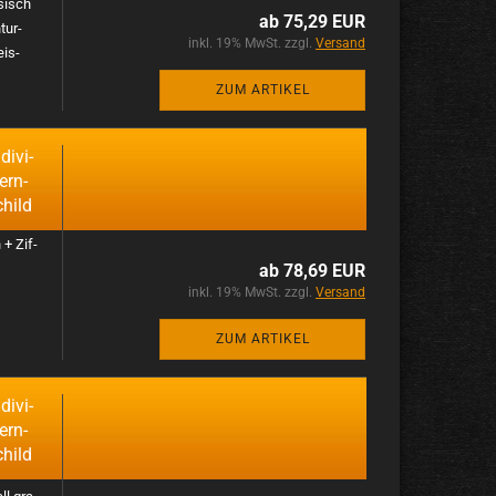
­sisch
ab 75,29 EUR
tur­
inkl. 19% MwSt. zzgl.
Versand
eis­
ZUM ARTIKEL
i­vi­
ern­
child
 + Zif­
ab 78,69 EUR
inkl. 19% MwSt. zzgl.
Versand
ZUM ARTIKEL
i­vi­
ern­
child