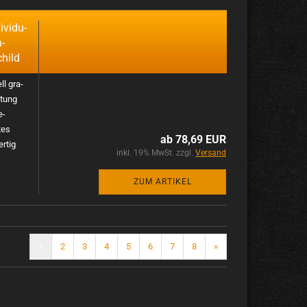
­vi­du­
n­
child
ll gra­
htung
e­
tes
ab 78,69 EUR
r­tig
inkl. 19% MwSt. zzgl.
Versand
ZUM ARTIKEL
1
2
3
4
5
6
7
8
»