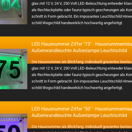
glas mit 12 V, 24 V, 230 Volt LED-​Beleuchtung ent­we­der klas
als Recht­eck­plat­te oder faunz-​typisch ge­schwun­gen als Kon­
schnitt in Form ge­bracht. Ein im­po­san­tes Leucht­schild Hin­w
schild Weg­schild hand­werk­lich hoch­wer­tig an­ge­fer­tigt.
LED Haus­num­mer Zif­fer "75" - Haus­num­mern­leu
Au­ßen­wand­leuch­te Au­ßen­lam­pe Leucht­schild
Die Haus­num­mer als Blick­fang. In­di­vi­du­ell gra­vier­tes bes­te
glas mit 12 V, 24 V, 230 Volt LED-​Beleuchtung ent­we­der klas
als Recht­eck­plat­te oder faunz-​typisch ge­schwun­gen als Kon­
schnitt in Form ge­bracht. Ein im­po­san­tes Leucht­schild Hin­w
schild Weg­schild hand­werk­lich hoch­wer­tig an­ge­fer­tigt.
LED Haus­num­mer Zif­fer "50" - Haus­num­mern­leu
Au­ßen­wand­leuch­te Au­ßen­lam­pe Leucht­schild
Die Haus­num­mer als Blick­fang. In­di­vi­du­ell gra­vier­tes bes­te