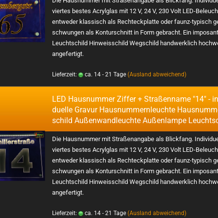
Die Haus­num­mer mit Stra­ßen­an­ga­be als Blick­fang. In­di­vi­du­e
vier­tes bes­tes
Acryl­glas mit 12 V, 24 V, 230 Volt LED-​Beleuc
ent­we­der klas­sisch als Recht­eck­plat­te oder faunz-​typisch g
schwun­gen als Kon­tur­schnitt in Form ge­bracht. Ein im­po­san­
Leucht­schild Hin­weis­schild Weg­schild hand­werk­lich hoch­we
an­ge­fer­tigt.
Lieferzeit:
ca. 14 - 21 Tage
(Ausland abweichend)
LED Haus­num­mer Zif­fer + Stra­ßen­na­me "14" - in­d
du­el­le Gra­vur Haus­num­mern­leuch­te Haus­num­m
schild Au­ßen­wand­leuch­te Au­ßen­lam­pe Leucht­s
Die Haus­num­mer mit Stra­ßen­an­ga­be als Blick­fang. In­di­vi­du­e
vier­tes bes­tes
Acryl­glas mit 12 V, 24 V, 230 Volt LED-​Beleuc
ent­we­der klas­sisch als Recht­eck­plat­te oder faunz-​typisch g
schwun­gen als Kon­tur­schnitt in Form ge­bracht. Ein im­po­san­
Leucht­schild Hin­weis­schild Weg­schild hand­werk­lich hoch­we
an­ge­fer­tigt.
Lieferzeit:
ca. 14 - 21 Tage
(Ausland abweichend)