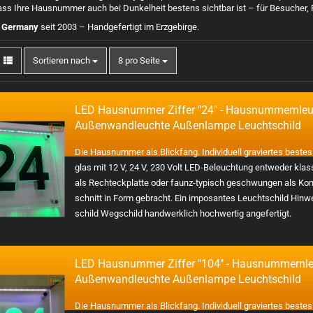
dass Ihre Hausnummer auch bei Dunkelheit bestens sichtbar ist – für Besucher,
n Germany
seit 2003 – Handgefertigt im Erzgebirge.
Sortieren nach
8 pro Seite
LED Haus­num­mer Zif­fer "24" - Haus­num­mern­leu
Au­ßen­wand­leuch­te Au­ßen­lam­pe Leucht­schild
Die Haus­num­mer als Blick­fang. In­di­vi­du­ell gra­vier­tes bes­te
glas mit 12 V, 24 V, 230 Volt LED-​Beleuchtung ent­we­der klas
als Recht­eck­plat­te oder faunz-​typisch ge­schwun­gen als Kon­
schnitt in Form ge­bracht. Ein im­po­san­tes Leucht­schild Hin­w
schild Weg­schild hand­werk­lich hoch­wer­tig an­ge­fer­tigt.
LED Haus­num­mer Zif­fer "104" - Haus­num­mern­le
Au­ßen­wand­leuch­te Au­ßen­lam­pe Leucht­schild
Die Haus­num­mer als Blick­fang. In­di­vi­du­ell gra­vier­tes bes­te