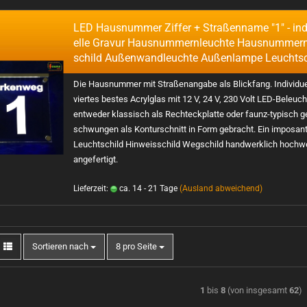
LED Haus­num­mer Zif­fer + Stra­ßen­na­me "1" - in­di
el­le Gra­vur Haus­num­mern­leuch­te Haus­num­mer
schild Au­ßen­wand­leuch­te Au­ßen­lam­pe Leucht­s
Die Haus­num­mer mit Stra­ßen­an­ga­be als Blick­fang. In­di­vi­du­e
vier­tes bes­tes
Acryl­glas mit 12 V, 24 V, 230 Volt LED-​Beleuc
ent­we­der klas­sisch als Recht­eck­plat­te oder faunz-​typisch g
schwun­gen als Kon­tur­schnitt in Form ge­bracht. Ein im­po­san­
Leucht­schild Hin­weis­schild Weg­schild hand­werk­lich hoch­we
an­ge­fer­tigt.
Lieferzeit:
ca. 14 - 21 Tage
(Ausland abweichend)
Sortieren nach
8 pro Seite
1
bis
8
(von insgesamt
62
)