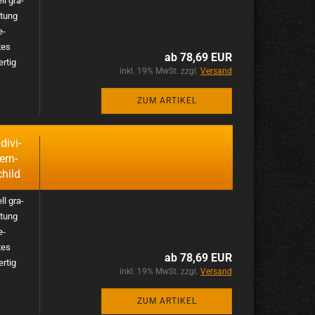
ll gra­
htung
e­
tes
ab 78,69 EUR
r­tig
inkl. 19% MwSt. zzgl.
Versand
ZUM ARTIKEL
i­vi­
ern­
child
ll gra­
htung
e­
tes
ab 78,69 EUR
r­tig
inkl. 19% MwSt. zzgl.
Versand
ZUM ARTIKEL