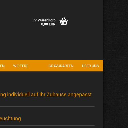
Ihr Warenkorb
0,00 EUR
EN
WEITERE
GRAVURARTEN
ÜBER UNS
en
rgessen?
individuell auf Ihr Zuhause angepasst
euchtung