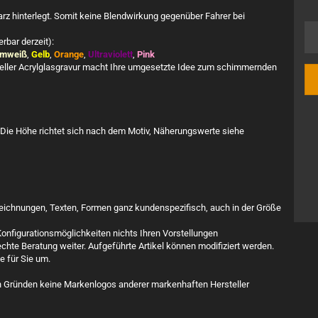
rz hinterlegt. Somit keine Blendwirkung gegenüber Fahrer bei
rbar derzeit):
mweiß
,
Gelb
,
Orange
,
Ultraviolett
,
Pink
neller Acrylglasgravur macht Ihre umgesetzte Idee zum schimmernden
Die Höhe richtet sich nach dem Motiv, Näherungswerte siehe
hzeichnungen, Texten, Formen ganz kundenspezifisch, auch in der Größe
nfigurationsmöglichkeiten nichts Ihren Vorstellungen
chte Beratung weiter. Aufgeführte Artikel können modifiziert werden.
ne für Sie um.
hen Gründen keine Markenlogos anderer markenhaften Hersteller