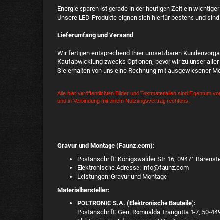
Energie sparen ist gerade in der heutigen Zeit ein wichtig
Unsere LED-Produkte eignen sich hierfür bestens und sind
Lieferumfang und Versand
Wir fertigen entsprechend Ihrer umsetzbaren Kundenvorgabe
Kaufabwicklung zwecks Optionen, bevor wir zu unser aller 
Sie erhalten von uns eine Rechnung mit ausgewiesener Me
Alle hier veröffentlichten Bilder und Textmaterialien sind Eigentum v
und in Verbindung mit einem Nutzungsvertrag rechtens.
Gravur und Montage (Faunz.com):
Postanschrift: Königswalder Str. 16, 09471 Bärens
Elektronische Adresse: info@faunz.com
Leistungen: Gravur und Montage
Materialhersteller:
POLTRONIC S.A. (Elektronische Bauteile):
Postanschrift: Gen. Romualda Traugutta 1-7, 50-44