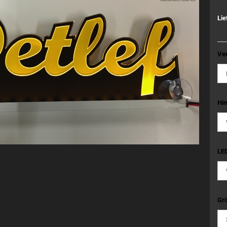
Lie
Ve
Hin
LED
Grö