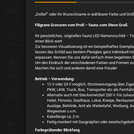
„Detlef“ oder Ihr Wunschname in wählbarer Farbe und Größe 
Filigrane Gravuren vom Profi – faunz.com Steve Groß
Ihr persönliches, originelles faunz LED Namensschild – T
einen Blick wert.
Zur besseren Visualisierung ist ein beispielhaftes Exempl
lassen das Schild aus bestem Plexiglas ganz individuell
anpassen. Nennen Sie uns dafür einfach Ihren begehrten S
Um den Eindruck der verschiedenen Farben und Formen zu 
Machen Sie sich und anderen damit eine Freude!
Betrieb – Verwendung:
12 V oder 24 V möglich, Stromversorgung über Ziga
PKW, LKW, Truck, Bus, Transporter etc als Fernfahre
Alternativ auch mit Steckernetzteil 230 V. Für zuha
Hotel, Pension, Gasthaus, Lokal, Kneipe, Restaurant,
Auslage, Behörde, Amt als Werbetafel, Werbung, Auf
Wegweiser u.v.m.
Kabellänge ca. 2 m
Fertig montiert mit Saugnäpfen oder zweilochgeboh
Farbsprühender Blickfang