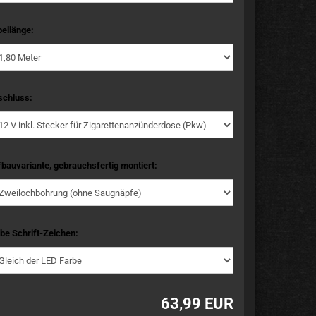
ellänge:
schluss:
bauvariante, gebrauchsfertig montiert:
be Schrift-Zeichen:
63,99 EUR