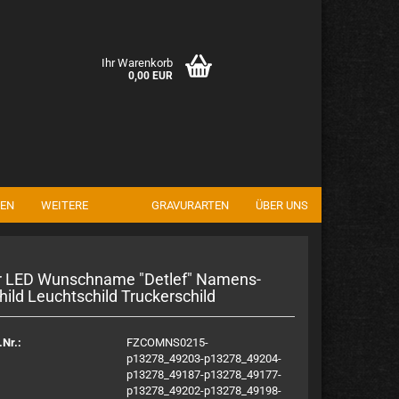
Ihr Warenkorb
0,00 EUR
EN
WEITERE
GRAVURARTEN
ÜBER UNS
en
rgessen?
r LED Wunsch­na­me "Det­lef" Na­mens­
hild Leucht­schild Tru­cker­schild
.Nr.:
FZCOMNS0215-
p13278_49203-p13278_49204-
p13278_49187-p13278_49177-
p13278_49202-p13278_49198-