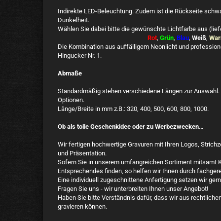
Indirekte LED-Beleuchtung. Zudem ist die Rückseite schwa
Dunkelheit.
Wählen Sie dabei bitte die gewünschte Lichtfarbe aus (liefe
Rot
,
Grün
,
Blau
,
Weiß
,
War
Die Kombination aus auffälligem Neonlicht und professio
Hingucker Nr. 1.
Abmaße
Standardmäßig stehen verschiedene Längen zur Auswahl. 
Optionen.
Länge/Breite in mm z.B.: 320, 400, 500, 600, 800, 1000.
Ob als tolle Geschenkidee oder zu Werbezwecken…
Wir fertigen hochwertige Gravuren mit Ihren Logos, Stric
und Präsentation.
Sofern Sie in unserem umfangreichen Sortiment mitsamt Ko
Entsprechendes finden, so helfen wir Ihnen durch fachgere
Eine individuell zugeschnittene Anfertigung setzen wir ger
Fragen Sie uns - wir unterbreiten Ihnen unser Angebot!
Haben Sie bitte Verständnis dafür, dass wir aus rechtlic
gravieren können.