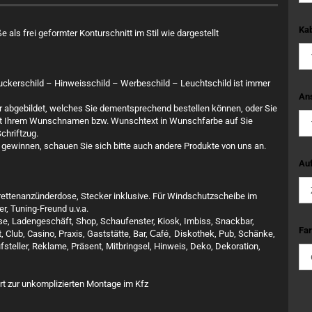
Kab
als frei geformter Konturschnitt im Stil wie dargestellt
ruckerschild – Hinweisschild – Werbeschild – Leuchtschild ist immer
An
ar abgebildet, welches Sie dementsprechend bestellen können, oder Sie
 mit Ihrem Wunschnamen bzw. Wunschtext in Wunschfarbe auf Sie
chriftzug.
gewinnen, schauen Sie sich bitte auch andere Produkte von uns an.
Auf
rettenanzünderdose, Stecker inklusive. Für Windschutzscheibe im
r, Tuning-Freund u.v.a.
use, Ladengeschäft, Shop, Schaufenster, Kiosk, Imbiss, Snackbar,
Far
 Club, Casino, Praxis, Gaststätte, Bar,
Café,
Diskothek, Pub, Schänke,
steller, Reklame, Präsent, Mitbringsel, Hinweis, Deko, Dekoration,
rt zur unkomplizierten Montage im Kfz