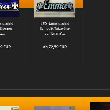
ns­schild
LED Na­mens­schild
Ei­ser­nes
Sym­bo­lik Tatze Gra­
z...
vur "Emma"...
59 EUR
ab 72,59 EUR