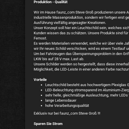
Produktion - Qualität
Wir im Hause faunz_com Steve Groß produzieren unsere Art
industrielle Massenproduktion, sondern wir fertigen erst ge
Ausführung vielfältig angesagter Kreationen.
Unser Konzept soll hier ein Leuchtschild sein, welches sic
Kunden wissen das zu schätzen. Unsere Produkte sind fü
Fernost.
Es werden Materialien verwendet, welche wir über viele Ja
wir Ihr neues Schild verschicken, wird es einem Testlauf 
Um bei Fahrzeugen das Überspannungsproblem in den Griff
LKW bis auf 28 V max. Last ab.
Unsere Schilder werden so hergestellt, dass diese innerha
Möglichkeit, die LED-Leiste in einer anderen Farbe nachzur
Vorteile
Leuchtschild besteht aus hochwertigem Plexiglas G
LED-Beleuchtung stromsparend im Aluminium-Zierpr
sehr helle, gleichmäßige Ausleuchtung, mehr LEDs 
lange Lebensdauer
hohe Verarbeitungsqualität
Exklusiv nur bei faunz_com Steve Groß !!!
Sparen Sie Strom