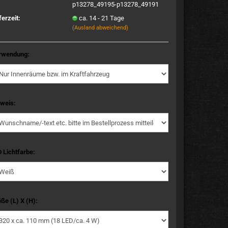
p13278_49195-p13278_49191
ferzeit:
ca. 14 - 21 Tage
(Ausland abweichend)
rwendung:
weis:
 Lichtfarbe:
ße (L) X (H):