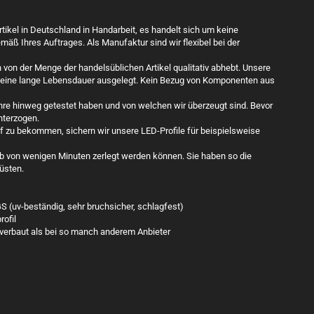
ikel in Deutschland in Handarbeit, es handelt sich um keine
mäß Ihres Auftrages. Als Manufaktur sind wir flexibel bei der
h von der Menge der handelsüblichen Artikel qualitativ abhebt. Unsere
r eine lange Lebensdauer ausgelegt. Kein Bezug von Komponenten aus
hre hinweg getestet haben und von welchen wir überzeugt sind. Bevor
unterzogen.
 zu bekommen, sichern wir unsere LED-Profile für beispielsweise
lb von wenigen Minuten zerlegt werden können. Sie haben so die
üsten.
S (uv-beständig, sehr bruchsicher, schlagfest)
ofil
verbaut als bei so manch anderem Anbieter