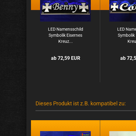
LED Na­mens­schild
LED Na­me
Sym­bo­lik Ei­ser­nes
Sym­bo­lik 
Kreuz...
Kreu
ab 72,59 EUR
ab 72,
Dieses Produkt ist z.B. kompatibel zu: