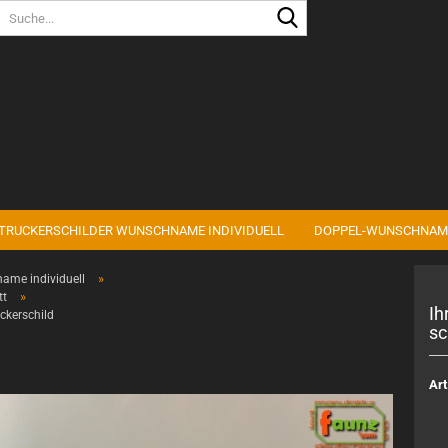
Sprache auswählen
Lieferland
TRUCKERSCHILDER WUNSCHNAME INDIVIDUELL
DOPPEL-WUNSCHNAM
Konto erstell
»
ame individuell
Passwort ve
»
tt
Ih
ckerschild
sc
Art