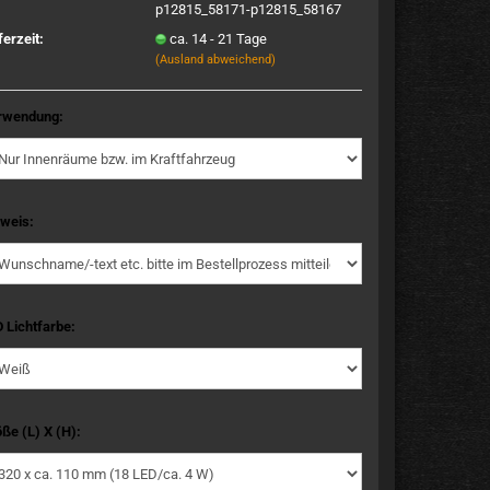
p12815_58171-p12815_58167
ferzeit:
ca. 14 - 21 Tage
(Ausland abweichend)
rwendung:
weis:
 Lichtfarbe:
ße (L) X (H):