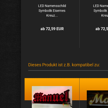
LED Na­mens­schild
LED Na­me
Sym­bo­lik Ei­ser­nes
Sym­bo­lik 
Kreuz...
Kreu
ab 72,59 EUR
ab 72,
Dieses Produkt ist z.B. kompatibel zu: