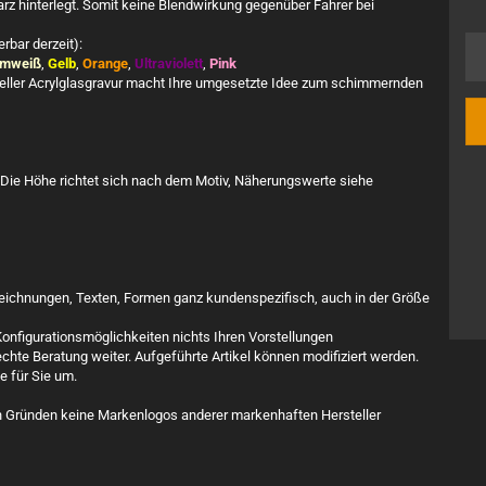
rz hinterlegt. Somit keine Blendwirkung gegenüber Fahrer bei
rbar derzeit):
mweiß
,
Gelb
,
Orange
,
Ultraviolett
,
Pink
neller Acrylglasgravur macht Ihre umgesetzte Idee zum schimmernden
Die Höhe richtet sich nach dem Motiv, Näherungswerte siehe
hzeichnungen, Texten, Formen ganz kundenspezifisch, auch in der Größe
nfigurationsmöglichkeiten nichts Ihren Vorstellungen
chte Beratung weiter. Aufgeführte Artikel können modifiziert werden.
ne für Sie um.
hen Gründen keine Markenlogos anderer markenhaften Hersteller