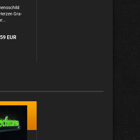
ens­schild
 Her­zen Gra­
r...
,59 EUR