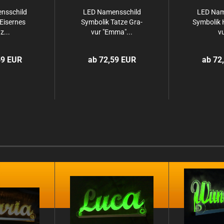
ns­schild
LED Na­mens­schild
LED Na­m
Ei­ser­nes
Sym­bo­lik Tatze Gra­
Sym­bo­lik
z...
vur "Emma"...
vu
59 EUR
ab 72,59 EUR
ab 72