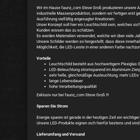
Wir im Hause faunz_com Steve Groß produzieren unsere Art
industrielle Massenproduktion, sondern wir fertigen erst ge
Ausführung vielfältig angesagter Kreationen.
Unser Konzept soll hier ein Leuchtschild sein, welches sic
Kunden wissen das zu schätzen.
Es werden Materialien verwendet, welche wir über viele J
Unsere Schilder werden so hergestellt, dass diese innerha
Möglichkeit, die LED-Leiste in einer anderen Farbe nachzur
Vorteile
Leuchtschild besteht aus hochwertigem Plexiglas G
LED-Beleuchtung stromsparend im Aluminium-Zierpr
sehr helle, gleichmäßige Ausleuchtung, mehr LEDs 
lange Lebensdauer
hohe Verarbeitungsqualität
Exklusiv nur bei faunz_com Steve Groß !!!
Sparen Sie Strom
Energie sparen ist gerade in der heutigen Zeit ein wichtig
Unsere LED-Produkte eignen sich hierfür bestens und sind
Lieferumfang und Versand