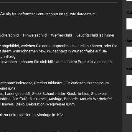
Kab
 als frei geformter Konturschnitt im Stil wie dargestellt
ruckerschild – Hinweisschild – Werbeschild – Leuchtschild ist immer
An
ar abgebildet, welches Sie dementsprechend bestellen können, oder Sie
 mit Ihrem Wunschnamen bzw. Wunschtext in Wunschfarbe auf Sie
chriftzug.
gewinnen, schauen Sie sich bitte auch andere Produkte von uns an.
Auf
rettenanzünderdose, Stecker inklusive. Für Windschutzscheibe im
und u.v.a.
use, Ladengeschäft, Shop, Schaufenster, Kiosk, Imbiss, Snackbar,
Far
tstätte, Bar,
Café,
Diskothek, Auslage, Behörde, Amt als Werbetafel,
, Hinweis, Deko, Dekoration, Wegweiser u.v.m.
rt zur unkomplizierten Montage im Kfz