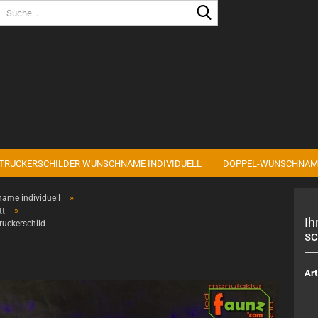
Sprache auswählen
Lieferland
TRUCKERSCHILDER WUNSCHNAME INDIVIDUELL
DOPPEL-WUNSCHNAM
Konto erstell
»
ame individuell
Passwort ve
»
tt
Ih
ruckerschild
sc
Art