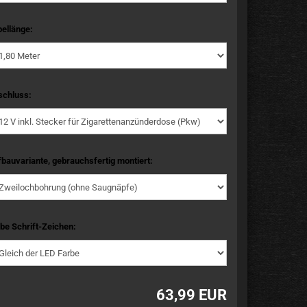
ellänge:
schluss:
bauvariante, gebrauchsfertig montiert:
be Schrift-Zeichen:
63,99 EUR