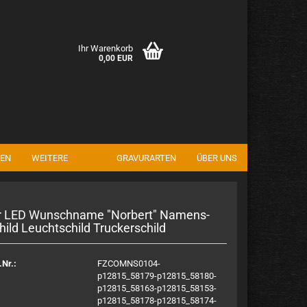
Ihr Warenkorb
0,00 EUR
EN
WEITERE
GRAVURARTEN
ÜBER UNS
en
rgessen?
r LED Wunsch­na­me "Nor­bert" Na­mens­
hild Leucht­schild Tru­cker­schild
.Nr.:
FZCOMNS0104-
p12815_58179-p12815_58180-
p12815_58163-p12815_58153-
p12815_58178-p12815_58174-