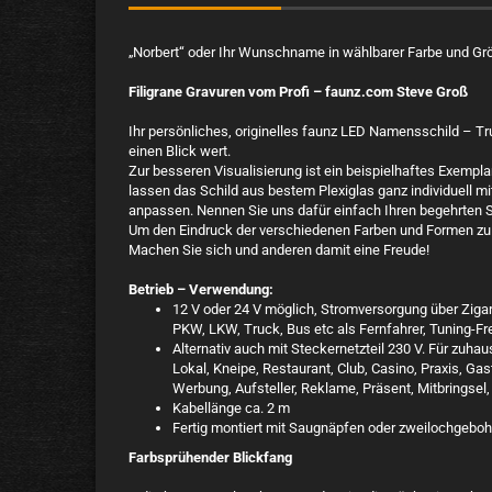
„Norbert“ oder Ihr Wunschname in wählbarer Farbe und Größe
Filigrane Gravuren vom Profi – faunz.com Steve Groß
Ihr persönliches, originelles faunz LED Namensschild – T
einen Blick wert.
Zur besseren Visualisierung ist ein beispielhaftes Exempl
lassen das Schild aus bestem Plexiglas ganz individuell
anpassen. Nennen Sie uns dafür einfach Ihren begehrten S
Um den Eindruck der verschiedenen Farben und Formen zu 
Machen Sie sich und anderen damit eine Freude!
Betrieb – Verwendung:
12 V oder 24 V möglich, Stromversorgung über Ziga
PKW, LKW, Truck, Bus etc als Fernfahrer, Tuning-Fre
Alternativ auch mit Steckernetzteil 230 V. Für zuha
Lokal, Kneipe, Restaurant, Club, Casino, Praxis, Gas
Werbung, Aufsteller, Reklame, Präsent, Mitbringsel
Kabellänge ca. 2 m
Fertig montiert mit Saugnäpfen oder zweilochgeboh
Farbsprühender Blickfang