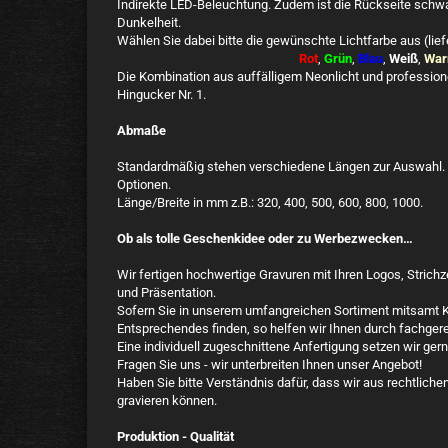
Indirekte LED-Beleuchtung. Zudem ist die Rückseite schwa
Dunkelheit.
Wählen Sie dabei bitte die gewünschte Lichtfarbe aus (liefe
Rot
,
Grün
,
Blau
,
Weiß
,
War
Die Kombination aus auffälligem Neonlicht und professio
Hingucker Nr. 1.
Abmaße
Standardmäßig stehen verschiedene Längen zur Auswahl. 
Optionen.
Länge/Breite in mm z.B.: 320, 400, 500, 600, 800, 1000.
Ob als tolle Geschenkidee oder zu Werbezwecken…
Wir fertigen hochwertige Gravuren mit Ihren Logos, Stric
und Präsentation.
Sofern Sie in unserem umfangreichen Sortiment mitsamt Ko
Entsprechendes finden, so helfen wir Ihnen durch fachgere
Eine individuell zugeschnittene Anfertigung setzen wir ger
Fragen Sie uns - wir unterbreiten Ihnen unser Angebot!
Haben Sie bitte Verständnis dafür, dass wir aus rechtlic
gravieren können.
Produktion - Qualität