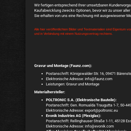
Wir fertigen entsprechend Ihrer umsetzbaren Kundenvorgabe
Kaufabwicklung zwecks Optionen, bevor wir zu unser aller 
Sie erhalten von uns eine Rechnung mit ausgewiesener Me
Alle hier veröffentlichten Bilder und Textmaterialien sind Eigentum v
und in Verbindung mit einem Nutzungsvertrag rechtens.
Gravur und Montage (Faunz.com):
Postanschrift: Königswalder Str. 16, 09471 Bärens
Elektronische Adresse: info@faunz.com
Leistungen: Gravur und Montage
Materialhersteller:
POLTRONIC S.A. (Elektronische Bauteile):
Postanschrift: Gen. Romualda Traugutta 1-7, 50-44
Elektronische Adresse: export@poltronic.eu
Evonik Industries AG (Plexiglas):
Postanschrift: Rellinghauser Straße 1-11, 45128 E
Elektronische Adresse: info@evonik.com