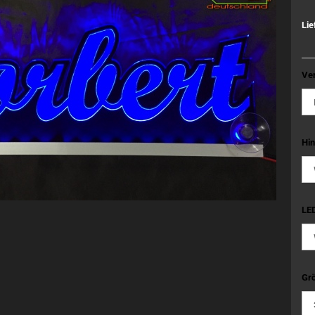
Lie
Ve
Hin
LED
Grö