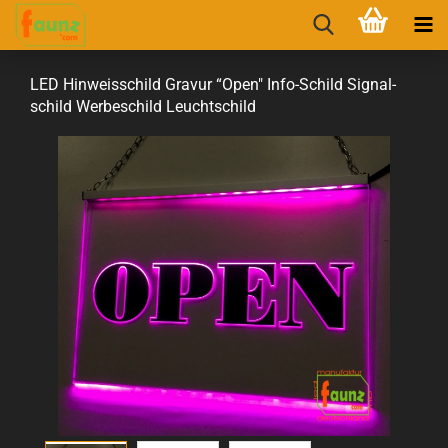
LED Hin­weis­schild Gra­vur “Open" Info-​Schild Si­gnal­
schild Wer­be­schild Leucht­schild