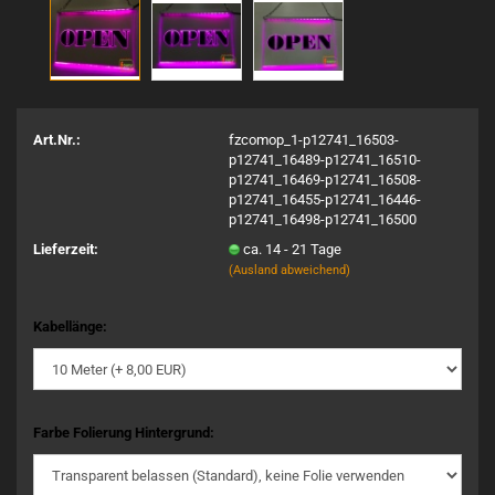
Art.Nr.:
fzcomop_1-p12741_16503-
p12741_16489-p12741_16510-
p12741_16469-p12741_16508-
p12741_16455-p12741_16446-
p12741_16498-p12741_16500
Lieferzeit:
ca. 14 - 21 Tage
(Ausland abweichend)
Kabellänge:
Farbe Folierung Hintergrund: