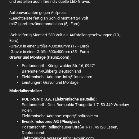
und erstellen auch Ihreindividuelle LED Gravur.
Aufbauvarianten gegen Aufpreis:
-Leuchtleiste fertig an Schild Montiert 24 Volt
mitZigarettenzünderanschluss (5,- Euro)
-Schild fertig Montiert 230 Volt als Aufsteller geschwungen (10,-
Euro)
-Gravur in einer Größe 400x300mm (17,- Euro)
-Gravur in einer Größe 600x400mm (35,- Euro)
Gravur und Montage (Faunz.com):
Postanschrift: Königswalder Str. 16, 09471
Bärenstein/Kühberg, Deutschland
Elektronische Adresse: info@faunz.com
Leistungen: Gravur und Montage
Materialhersteller:
POLTRONIC S.A. (Elektronische Bauteile):
Postanschrift: Gen. Romualda Traugutta 1-7, 50-449 Wrocław,
Polen
Elektronische Adresse: export@poltronic.eu
Evonik Industries AG (Plexiglas):
Postanschrift: Rellinghauser Straße 1-11, 45128 Essen,
Deutschland
Elektronische Adresse: info@evonik.com