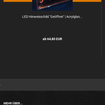
LED Hin­weis­schild "Ge­öff­net" | Acryl­glas...
ab 64,80 EUR
.
MEHR ÜBER...