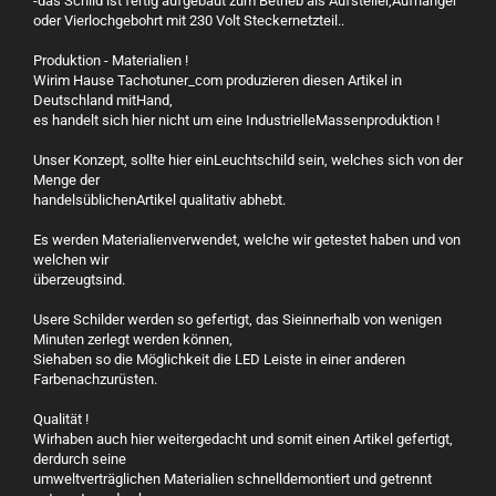
-das Schild ist fertig aufgebaut zum Betrieb als Aufsteller,Aufhänger
oder Vierlochgebohrt mit 230 Volt Steckernetzteil..
Produktion - Materialien !
Wirim Hause Tachotuner_com produzieren diesen Artikel in
Deutschland mitHand,
es handelt sich hier nicht um eine IndustrielleMassenproduktion !
Unser Konzept, sollte hier einLeuchtschild sein, welches sich von der
Menge der
handelsüblichenArtikel qualitativ abhebt.
Es werden Materialienverwendet, welche wir getestet haben und von
welchen wir
überzeugtsind.
Usere Schilder werden so gefertigt, das Sieinnerhalb von wenigen
Minuten zerlegt werden können,
Siehaben so die Möglichkeit die LED Leiste in einer anderen
Farbenachzurüsten.
Qualität !
Wirhaben auch hier weitergedacht und somit einen Artikel gefertigt,
derdurch seine
umweltverträglichen Materialien schnelldemontiert und getrennt