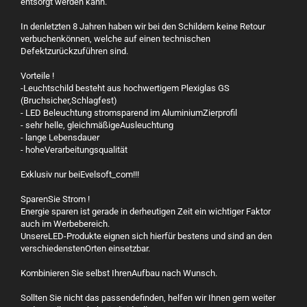
entsorgt werden kann.
In denletzten 8 Jahren haben wir bei den Schildern keine Retour
verbuchenkönnen, welche auf einen technischen
Defektzurückzuführen sind.
Vorteile !
-Leuchtschild besteht aus hochwertigem Plexiglas GS
(Bruchsicher,Schlagfest)
- LED Beleuchtung stromsparend im AluminiumZierprofil
- sehr helle, gleichmäßigeAusleuchtung
- lange Lebensdauer
- hoheVerarbeitungsqualität
Exklusiv nur beiEvelsoft_com!!!
SparenSie Strom !
Energie sparen ist gerade in derheutigen Zeit ein wichtiger Faktor
auch im Werbebereich.
UnsereLED-Produkte eignen sich hierfür bestens und sind an den
verschiedenstenOrten einsetzbar.
Kombinieren Sie selbst IhrenAufbau nach Wunsch.
Sollten Sie nicht das passendefinden, helfen wir Ihnen gern weiter