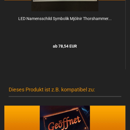
LED Na­mens­schild Sym­bo­lik Mjöl­nir Thorsham­mer...
ab 78,54 EUR
Dieses Produkt ist z.B. kompatibel zu: