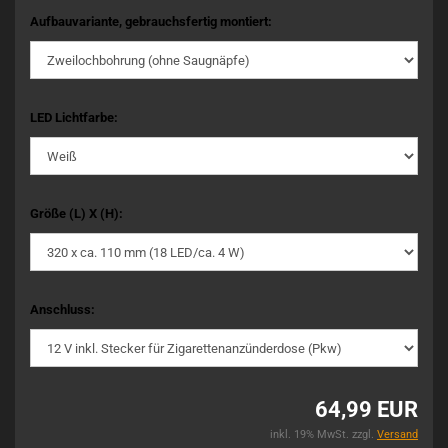
Aufbauvariante, gebrauchsfertig montiert:
LED Lichtfarbe:
Größe (L) X (H):
Anschluss:
64,99 EUR
inkl. 19% MwSt. zzgl.
Versand