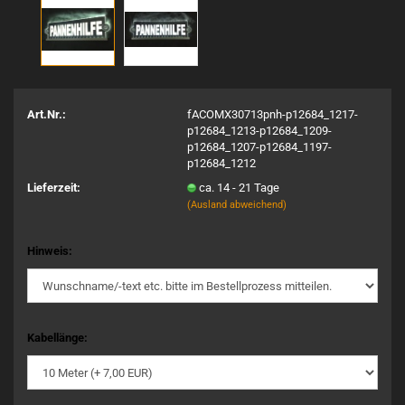
Art.Nr.:
fACOMX30713pnh-p12684_1217-
p12684_1213-p12684_1209-
p12684_1207-p12684_1197-
p12684_1212
Lieferzeit:
ca. 14 - 21 Tage
(Ausland abweichend)
Hinweis:
Kabellänge: