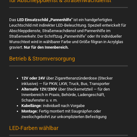
für Abschleppdienst & Straßenwachdienst
Das
LED Einsatzschild „Pannenhilfe"
ist ein handgefertigtes
Leuchtschild mit indirekter LED-Beleuchtung. Speziell entwickelt für
Abschleppdienste, Straßenwachdienst und Pannenhilfe im
Straßenverkehr. Der Schriftzug „Pannenhilfe" oder Ihr individueller
Wunschtext wird in wählbarer Farbe und Größe filigran in Acrylglas
graviert.
Nur für den Innenbereich.
Betrieb & Stromversorgung
12V oder 24V
über Zigarettenanzünderdose (Stecker
inklusive) — für PKW, LKW, Truck, Bus, Transporter
Alternativ 12V/230V
über Steckernetzteil — für den
Innenbereich in Praxis, Behörde, Ladengeschäft,
Schaufenster u. v. m.
Kabellänge:
individuell nach Vorgabe
Montage:
Fertig montiert mit Saugnäpfen oder
zweilochgebohrt zur unkomplizierten Befestigung
LED-Farben wählbar