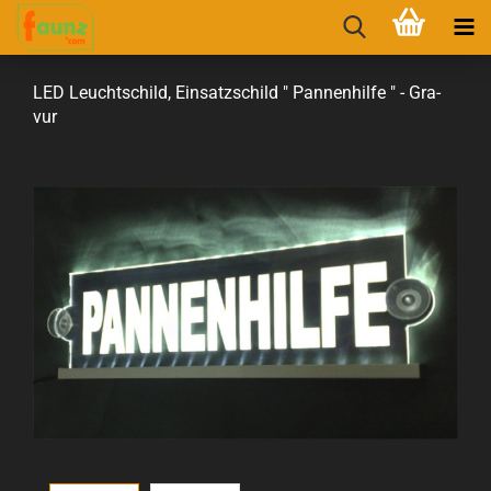
LED Leucht­schild, Ein­satz­schild " Pan­nen­hil­fe " - Gra­
vur