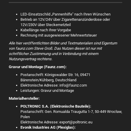
LED-Einsatzschild „Pannenhilfe" nach Ihren Wünschen
Betrieb an 12V/24V über Zigarettenanzünderdose oder
12V/230V über Steckernetzteil
Kabellänge nach Ihrer Vorgabe
Rechnung mit ausgewiesener Mehrwertsteuer
Alle hier veröffentlichten Bilder und Textmaterialien sind Eigentum
von faunz.com Steve Groß. Das Nutzen dieser ist nur mit
schriftlicher Zustimmung und in Verbindung mit einem
Nutzungsvertrag rechtens.
Gravur und Montage (Faunz.com):
Postanschrift: Königswalder Str. 16, 09471
Bärenstein/Kühberg, Deutschland
Elektronische Adresse: info@faunz.com
Leistungen: Gravur und Montage
Materialhersteller:
POLTRONIC S.A. (Elektronische Bauteile):
Postanschrift: Gen. Romualda Traugutta 1-7, 50-449 Wrocław,
Polen
Elektronische Adresse: export@poltronic.eu
Evonik Industries AG (Plexiglas):