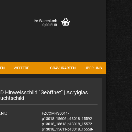
Ihr Warenkorb
0,00 EUR
EN
WEITERE
GRAVURARTEN
ÜBER UNS
en
rgessen?
D Hin­weis­schild "Ge­öff­net" | Acryl­glas
ucht­schild
.Nr.:
FZCOMHS0011-
p13018_15606-p13018_15592-
p13018_15613-p13018_15572-
p13018_15611-p13018_15558-