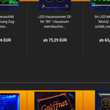
ns­schild
LED Haus­num­mer Zif­
Ihr LED W
h­nung Zug­
fer "89" - Haus­num­
"Monty"
­ne...
mern­leuch­te...
schild Leu
06 EUR
ab 75,29 EUR
ab 63