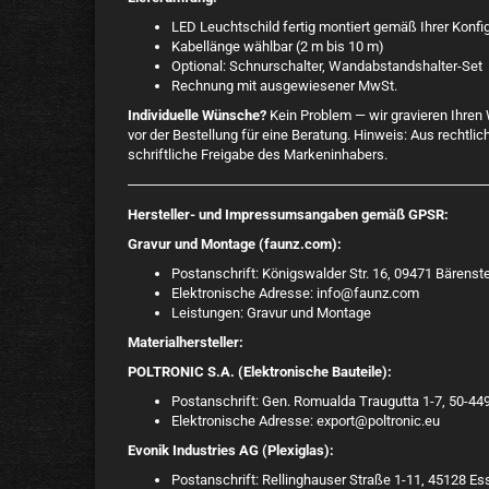
LED Leuchtschild fertig montiert gemäß Ihrer Konfi
Kabellänge wählbar (2 m bis 10 m)
Optional: Schnurschalter, Wandabstandshalter-Set
Rechnung mit ausgewiesener MwSt.
Individuelle Wünsche?
Kein Problem — wir gravieren Ihren 
vor der Bestellung für eine Beratung. Hinweis: Aus recht
schriftliche Freigabe des Markeninhabers.
Hersteller- und Impressumsangaben gemäß GPSR:
Gravur und Montage (faunz.com):
Postanschrift: Königswalder Str. 16, 09471 Bärens
Elektronische Adresse: info@faunz.com
Leistungen: Gravur und Montage
Materialhersteller:
POLTRONIC S.A. (Elektronische Bauteile):
Postanschrift: Gen. Romualda Traugutta 1-7, 50-44
Elektronische Adresse: export@poltronic.eu
Evonik Industries AG (Plexiglas):
Postanschrift: Rellinghauser Straße 1-11, 45128 E