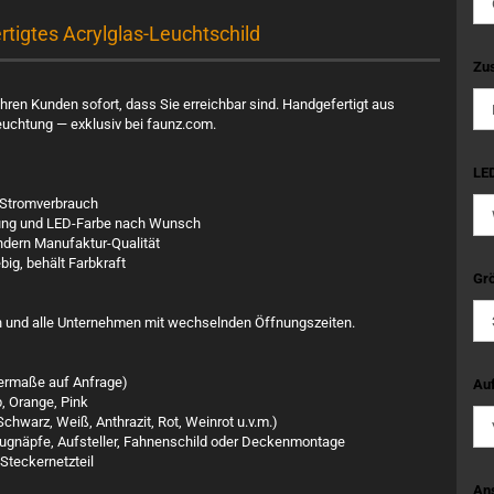
tigtes Acrylglas-Leuchtschild
Zus
Ihren Kunden sofort, dass Sie erreichbar sind. Handgefertigt aus
uchtung — exklusiv bei faunz.com.
LED
 Stromverbrauch
ngung und LED-Farbe nach Wunsch
ndern Manufaktur-Qualität
ig, behält Farbkraft
Grö
en und alle Unternehmen mit wechselnden Öffnungszeiten.
rmaße auf Anfrage)
Auf
, Orange, Pink
Schwarz, Weiß, Anthrazit, Rot, Weinrot u.v.m.)
ugnäpfe, Aufsteller, Fahnenschild oder Deckenmontage
teckernetzteil
An