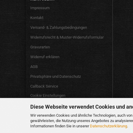
Impressum
Kontakt
Versand- & Zahlungsbedingungen
Widerrufsrecht & Muster-Widerrufsformular
Gravurarten
Widerruf erklären
AGB
Privatsphäre und Datenschutz
Callback Service
Cookie Einstellungen
Diese Webseite verwendet Cookies und an
Wir verwenden Cookies und ähnliche Technologien, auch von D
gewährleisten, die Nutzung unseres Angebotes zu analysiere
Informationen finden Sie in unserer
Datenschutzerklärung
.