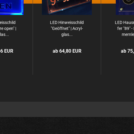
is­schild
LED Hin­weis­schild
LED Haus­
re open" |
"Ge­öff­net" | Acryl­
fer "89" 
las...
glas...
mern­le
46 EUR
ab 64,80 EUR
ab 75