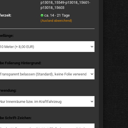
p13018_15549-p13018_15601-
p13018_15603
ferzeit:
ca. 14 - 21 Tage
(Ausland abweichend)
ellänge:
be Folierung Hintergrund:
rwendung:
be Schrift-Zeichen: