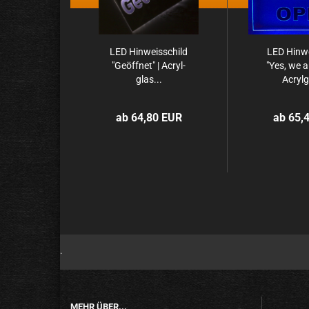
LED Hin­weis­schild
LED Hin­we
"Ge­öff­net" | Acryl­
"Yes, we a
glas...
Acryl­g
ab 64,80 EUR
ab 65,
.
MEHR ÜBER...