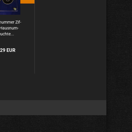
num­mer Zif­
- Haus­num­
uch­te...
,29 EUR