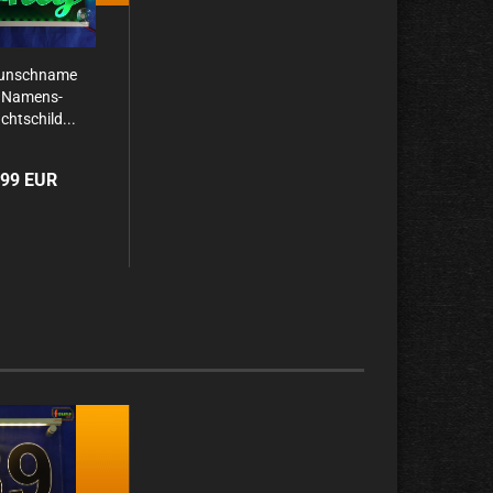
unsch­na­me
 Na­mens­
cht­schild...
,99 EUR