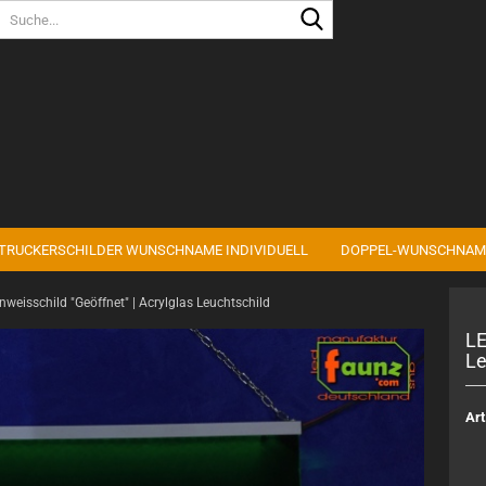
Sprache auswählen
Lieferland
TRUCKERSCHILDER WUNSCHNAME INDIVIDUELL
DOPPEL-WUNSCHNAM
Konto erstell
nweisschild "Geöffnet" | Acrylglas Leuchtschild
Passwort ve
LE
Le
Art