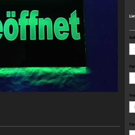
Lie
Kab
Far
Ve
Far