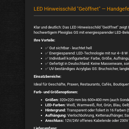
LED Hinweisschild "Geöffnet" — Handgefer
Klar und deutlich: Das LED Hinweisschild "Geöffnet" zeigt 
hochwertigem Plexiglas GS mit energiesparender LED-Bele
Ihre Vorteile:
✅ Gut sichtbar - leuchtet hell
✅ Energiesparend: LED-Technologie mit nur 4–8 W
✅ Individuell konfigurierbar: Farbe, Größe, Aufhä
✅ Gefertigt in Deutschland: Keine Massenware, so
✅ UV-beständiges Acrylglas GS: Bruchsicher, langleb
Einsatzbereiche:
Ideal für Geschäfte, Praxen, Restaurants, Cafés, Boutiqu
Farb- und Größenoptionen:
Größen:
320×220 mm bis 600×400 mm (auch Sonde
LED-Farben:
Weiß, Warmweiß, Rot, Grün, Blau, Gelb
Hintergrund:
Transparent oder foliert in 16 Farben (
Aufhängung:
Vierlochbohrung, Kettenaufhänger, Sa
Anschluss:
12V/24V offenes Kabelende oder 230V S
Lieferumfang: