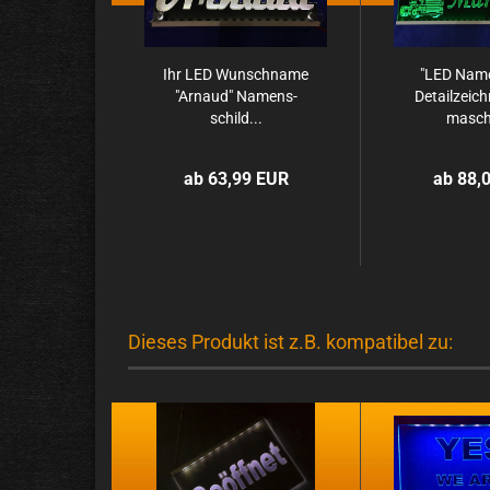
Ihr LED Wunsch­na­me
"LED Na­me
"Ar­n­aud" Na­mens­
De­tail­zeic
schild...
ma­schi
ab 63,99 EUR
ab 88,
Dieses Produkt ist z.B. kompatibel zu: