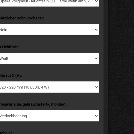
ätzlicher Schnurschalter:
 Lichtfarbe:
ße (L) X (H):
bauvariante, gebrauchsfertig montiert:
schluss: