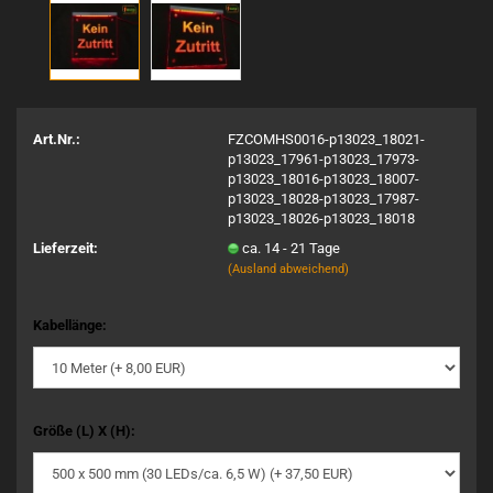
Art.Nr.:
FZCOMHS0016-p13023_18021-
p13023_17961-p13023_17973-
p13023_18016-p13023_18007-
p13023_18028-p13023_17987-
p13023_18026-p13023_18018
Lieferzeit:
ca. 14 - 21 Tage
(Ausland abweichend)
Kabellänge:
Größe (L) X (H):