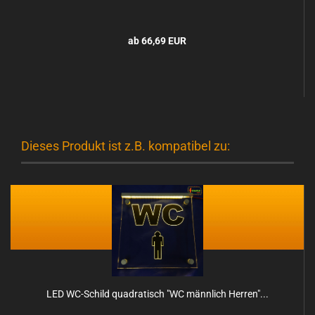
ab 66,69 EUR
Dieses Produkt ist z.B. kompatibel zu:
LED WC-​Schild qua­dra­tisch "WC männ­lich Her­ren"...