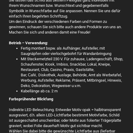
Sie lassen das Schild aus bestem Plexiglas ganz individuell mit
Ihrem Wunschnamen bzw. Wunschtext und gegebenenfalls
Symbolik in Wunschfarbe auf Sie anpassen. Nennen Sie uns dafür
einfach Ihren begehrten Schriftzug.
Um den Eindruck der verschiedenen Farben und Formen zu
gewinnen, schauen Sie sich bitte auch andere Produkte von uns an.
Machen Sie sich und anderen damit eine Freude!
Betrieb – Verwendung:
Fertig montiert bspw. als Aufhänger, Aufsteller, mit
Saugnäpfen oder vierlochgebohrt für Wandanbringung
Mit Steckernetzteil 230 V. Für zuhause, Ladengeschäft, Shop,
Schaufenster, Kiosk, Imbiss, Snackbar, Lokal, Kneipe,
Restaurant, Club, Casino, Praxis, Gaststätte,
Bar,
Café,
Diskothek, Auslage, Behörde, Amt als Werbetafel,
Werbung, Aufsteller, Reklame, Präsent, Mitbringsel, Hinweis,
Deko, Dekoration, Wegweiser u.v.m.
Kabellänge ab ca. 2 m
Farbsprühender Blickfang
Indirekte LED-Beleuchtung. Entweder Motiv opak = halbtransparent
ausgraviert, d.h. allein LED-Lichtfarbe bestimmt Motivfarbe, Schild
ist ausgeschaltet unscheinbar, oder Motiv aus folierter Trägerplatte
graviert, wobei Folie dauerhaft Motiv gut sichtbar macht.
Wählen Sie dabei bitte die gewünschte Lichtfarbe aus (lieferbar