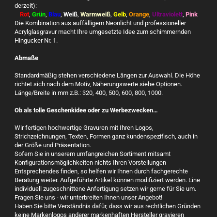
derzeit):
Rot
,
Grün
,
Blau
,
Weiß
,
Warmweiß
,
Gelb
,
Orange
,
Ultraviolett
,
Pink
Die Kombination aus auffälligem Neonlicht und professioneller
Acrylglasgravur macht Ihre umgesetzte Idee zum schimmernden
Hingucker Nr. 1.
Abmaße
Standardmäßig stehen verschiedene Längen zur Auswahl. Die Höhe
richtet sich nach dem Motiv, Näherungswerte siehe Optionen.
Länge/Breite in mm z.B.: 320, 400, 500, 600, 800, 1000.
Ob als tolle Geschenkidee oder zu Werbezwecken…
Wir fertigen hochwertige Gravuren mit Ihren Logos,
Strichzeichnungen, Texten, Formen ganz kundenspezifisch, auch in
der Größe und Präsentation.
Sofern Sie in unserem umfangreichen Sortiment mitsamt
Konfigurationsmöglichkeiten nichts Ihren Vorstellungen
Entsprechendes finden, so helfen wir Ihnen durch fachgerechte
Beratung weiter. Aufgeführte Artikel können modifiziert werden. Eine
individuell zugeschnittene Anfertigung setzen wir gerne für Sie um.
Fragen Sie uns - wir unterbreiten Ihnen unser Angebot!
Haben Sie bitte Verständnis dafür, dass wir aus rechtlichen Gründen
keine Markenlogos anderer markenhaften Hersteller gravieren