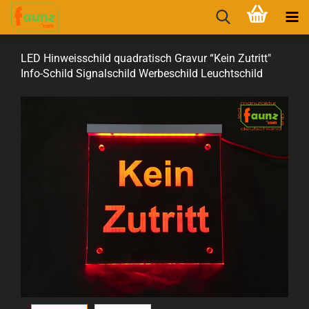
LED Hin­weis­schild qua­dra­tisch Gra­vur “Kein Zu­tritt"
Info-​Schild Si­gnal­schild Wer­be­schild Leucht­schild