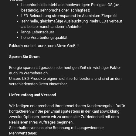
Leuchtschild besteht aus hochwertigem Plexiglas GS (uv-
beständig, sehr bruchsicher, schlagfest)
LED-Beleuchtung stromsparend im Aluminium-Zierprofil
sehr helle, gleichmäßige Ausleuchtung, mehr LEDs verbaut
als bei so manch anderem Anbieter
lange Lebensdauer
hohe Verarbeitungsqualität
Exklusiv nur bei faunz_com Steve Groß !!!
Sparen Sie Strom
Energie sparen ist gerade in der heutigen Zeit ein wichtiger Faktor
auch im Werbebereich.
Unsere LED-Produkte eignen sich hierfür bestens und sind an den
verschiedensten Orten einsetzbar.
Lieferumfang und Versand
Wir fertigen entsprechend Ihrer umsetzbaren Kundenvorgabe. Dafür
kontaktieren wir Sie per Email spätestens in der Kaufabwicklung
zwecks Optionen, bevor wir zu unser aller Zufriedenheit mit dem
Realisieren Ihres Auftrages beginnen.
Sie erhalten von uns eine Rechnung mit ausgewiesener
Mehrwertsteuer.