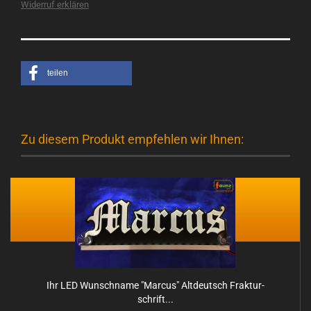
Widerruf erklären
teilen
Zu diesem Produkt empfehlen wir Ihnen:
Ihr LED Wunsch­na­me "Mar­cus" Alt­deutsch Frak­tur­
schrift...