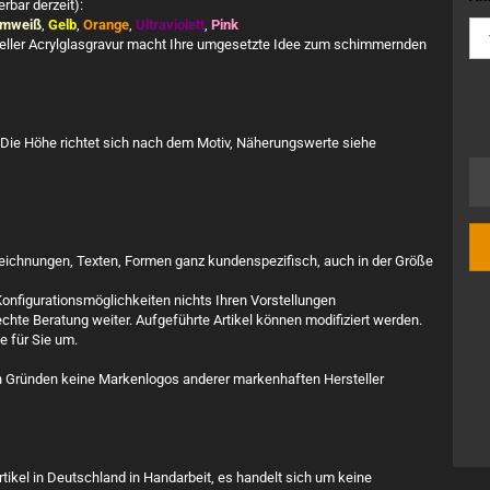
erbar derzeit):
mweiß
,
Gelb
,
Orange
,
Ultraviolett
,
Pink
neller Acrylglasgravur macht Ihre umgesetzte Idee zum schimmernden
Die Höhe richtet sich nach dem Motiv, Näherungswerte siehe
hzeichnungen, Texten, Formen ganz kundenspezifisch, auch in der Größe
nfigurationsmöglichkeiten nichts Ihren Vorstellungen
chte Beratung weiter. Aufgeführte Artikel können modifiziert werden.
ne für Sie um.
hen Gründen keine Markenlogos anderer markenhaften Hersteller
ikel in Deutschland in Handarbeit, es handelt sich um keine