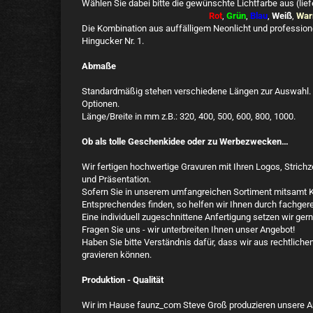
Wählen Sie dabei bitte die gewünschte Lichtfarbe aus (lief
Rot
,
Grün
,
Blau
,
Weiß
,
War
Die Kombination aus auffälligem Neonlicht und professio
Hingucker Nr. 1.
Abmaße
Standardmäßig stehen verschiedene Längen zur Auswahl. 
Optionen.
Länge/Breite in mm z.B.: 320, 400, 500, 600, 800, 1000.
Ob als tolle Geschenkidee oder zu Werbezwecken…
Wir fertigen hochwertige Gravuren mit Ihren Logos, Stric
und Präsentation.
Sofern Sie in unserem umfangreichen Sortiment mitsamt Ko
Entsprechendes finden, so helfen wir Ihnen durch fachgere
Eine individuell zugeschnittene Anfertigung setzen wir ger
Fragen Sie uns - wir unterbreiten Ihnen unser Angebot!
Haben Sie bitte Verständnis dafür, dass wir aus rechtlic
gravieren können.
Produktion - Qualität
Wir im Hause faunz_com Steve Groß produzieren unsere Art