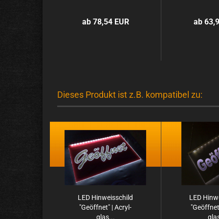
ab 78,54 EUR
ab 63,
Dieses Produkt ist z.B. kompatibel zu:
LED Hin­weis­schild
LED Hin­we
"Ge­öff­net" | Acryl­
"Ge­öff­net
glas...
glas