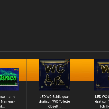
nsch­na­me
LED WC-​Schild qua­
LED WC-​
" Na­mens­
dra­tisch "WC Toi­let­te
dra­tisc
d...
Klo­sett...
lich He