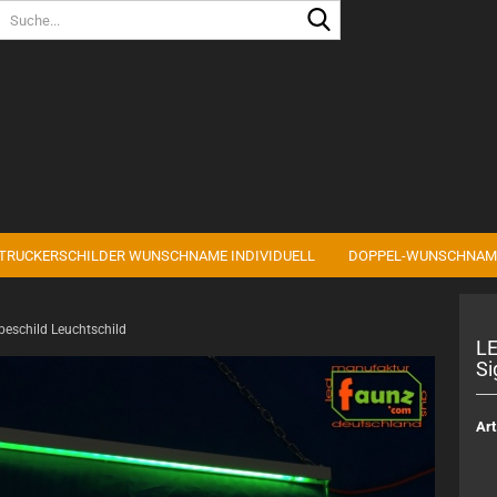
Sprache auswählen
Lieferland
TRUCKERSCHILDER WUNSCHNAME INDIVIDUELL
DOPPEL-WUNSCHNAM
Konto erstell
Passwort ve
beschild Leuchtschild
LE
Si
Art