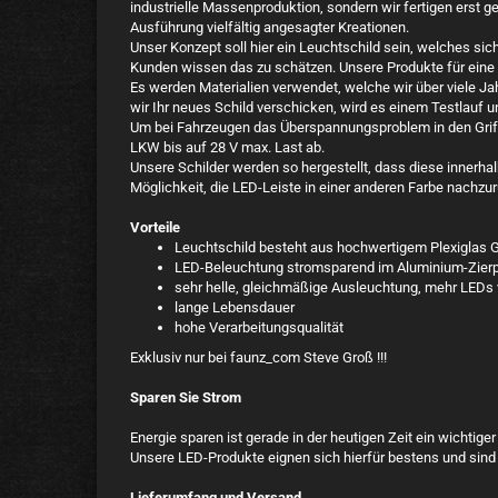
industrielle Massenproduktion, sondern wir fertigen erst ge
Ausführung vielfältig angesagter Kreationen.
Unser Konzept soll hier ein Leuchtschild sein, welches sic
Kunden wissen das zu schätzen. Unsere Produkte für eine
Es werden Materialien verwendet, welche wir über viele Ja
wir Ihr neues Schild verschicken, wird es einem Testlauf 
Um bei Fahrzeugen das Überspannungsproblem in den Griff
LKW bis auf 28 V max. Last ab.
Unsere Schilder werden so hergestellt, dass diese innerha
Möglichkeit, die LED-Leiste in einer anderen Farbe nachzur
Vorteile
Leuchtschild besteht aus hochwertigem Plexiglas G
LED-Beleuchtung stromsparend im Aluminium-Zierpr
sehr helle, gleichmäßige Ausleuchtung, mehr LEDs 
lange Lebensdauer
hohe Verarbeitungsqualität
Exklusiv nur bei faunz_com Steve Groß !!!
Sparen Sie Strom
Energie sparen ist gerade in der heutigen Zeit ein wichtig
Unsere LED-Produkte eignen sich hierfür bestens und sind
Lieferumfang und Versand