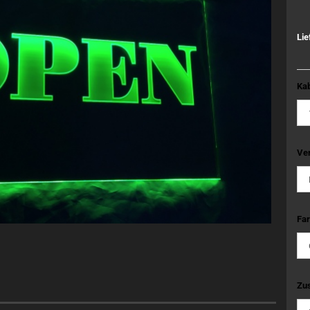
Lie
Kab
Ve
Far
Zus