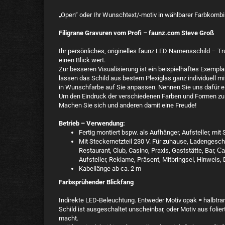
„Open“ oder Ihr Wunschtext/-motiv in wählbarer Farbkombi
Filigrane Gravuren vom Profi – faunz.com Steve Groß
Ihr persönliches, originelles faunz LED Namensschild – T
einen Blick wert.
Zur besseren Visualisierung ist ein beispielhaftes Exempl
lassen das Schild aus bestem Plexiglas ganz individuell
in Wunschfarbe auf Sie anpassen. Nennen Sie uns dafür ei
Um den Eindruck der verschiedenen Farben und Formen zu 
Machen Sie sich und anderen damit eine Freude!
Betrieb – Verwendung:
Fertig montiert bspw. als Aufhänger, Aufsteller, m
Mit Steckernetzteil 230 V. Für zuhause, Ladengesch
Restaurant, Club, Casino, Praxis, Gaststätte, Bar,
Ca
Aufsteller, Reklame, Präsent, Mitbringsel, Hinweis,
Kabellänge ab ca. 2 m
Farbsprühender Blickfang
Indirekte LED-Beleuchtung. Entweder Motiv opak = halbtran
Schild ist ausgeschaltet unscheinbar, oder Motiv aus foliert
macht.