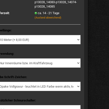
p13028_14083-p13028_14074-
p13028_14085
ferzeit:
ca. 14 - 21 Tage
(Ausland abweichend)
ellänge:
rwendung:
be Schrift-Zeichen:
ätzlicher Schnurschalter: