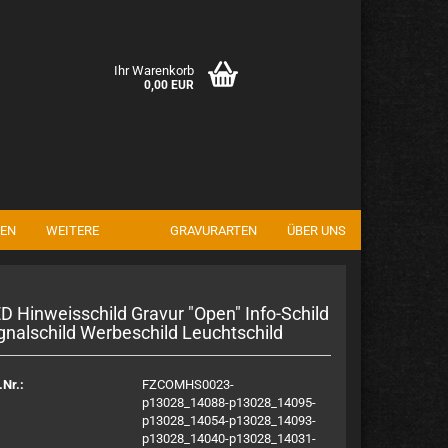
Ihr Warenkorb
0,00 EUR
EN
WEITERE
GRAVURARTEN
ÜBER UNS
en
rgessen?
D Hin­weis­schild Gra­vur "Open" Info-​Schild
­gnal­schild Wer­be­schild Leucht­schild
.Nr.:
FZCOMHS0023-
p13028_14088-p13028_14095-
p13028_14054-p13028_14093-
p13028_14040-p13028_14031-