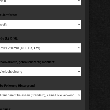
 Lichtfarbe:
ße (L) X (H):
bauvariante, gebrauchsfertig montiert:
be Folierung Hintergrund:
schluss: