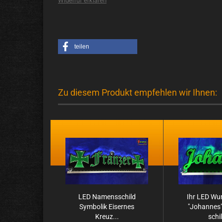
Widerruf erklären
teilen
Zu diesem Produkt empfehlen wir Ihnen:
LED Na­mens­schild
Ihr LED Wu
Sym­bo­lik Ei­ser­nes
"Jo­han­nes
Kreuz...
schil