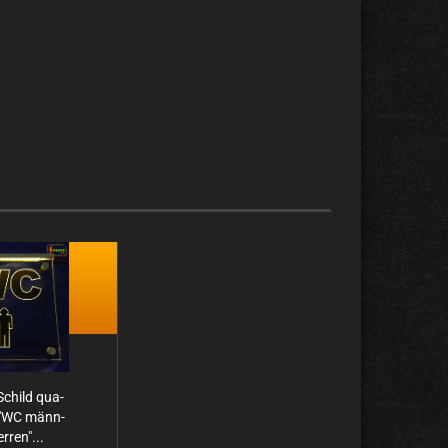
Schild qua­
h "WC männ­
r­ren"...