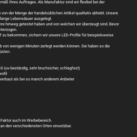
mäß Ihres Auftrages. Als Manufaktur sind wir flexibel bei der
h von der Menge der handelsüblichen Artikel qualitativ abhebt. Unsere
 lange Lebensdauer ausgelegt.
hre hinweg getestet haben und von welchen wir überzeugt sind. Bevor
unterzogen.
 zu bekommen, sichern wir unsere LED-Profile für beispielsweise
lb von wenigen Minuten zerlegt werden können. Sie haben so die
üsten.
S (uv-beständig, sehr bruchsicher, schlagfest)
ofil
verbaut als bei so manch anderem Anbieter
er Faktor auch im Werbebereich.
 an den verschiedensten Orten einsetzbar.