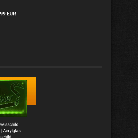
,99 EUR
weis­schild
 | Acryl­glas
schild...