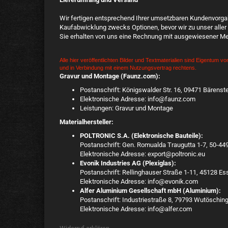
Wir fertigen entsprechend Ihrer umsetzbaren Kundenvorgabe
Kaufabwicklung zwecks Optionen, bevor wir zu unser aller 
Sie erhalten von uns eine Rechnung mit ausgewiesener Me
Alle hier veröffentlichten Bilder und Textmaterialien sind Eigentum v
und in Verbindung mit einem Nutzungsvertrag rechtens.
Gravur und Montage (Faunz.com):
Postanschrift: Königswalder Str. 16, 09471 Bärens
Elektronische Adresse: info@faunz.com
Leistungen: Gravur und Montage
Materialhersteller:
POLTRONIC S.A. (Elektronische Bauteile):
Postanschrift: Gen. Romualda Traugutta 1-7, 50-44
Elektronische Adresse: export@poltronic.eu
Evonik Industries AG (Plexiglas):
Postanschrift: Rellinghauser Straße 1-11, 45128 E
Elektronische Adresse: info@evonik.com
Alfer Aluminium Gesellschaft mbH (Aluminium):
Postanschrift: Industriestraße 8, 79793 Wutöschin
Elektronische Adresse: info@alfer.com