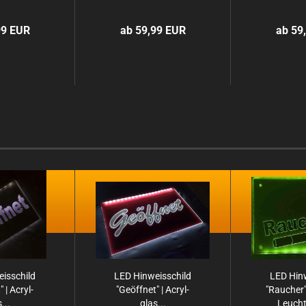
99 EUR
ab 59,99 EUR
ab 59
is­schild
LED Hin­weis­schild
LED Hin­
" | Acryl­
"Ge­öff­net" | Acryl­
"Rau­cher"
...
glas...
Leucht­