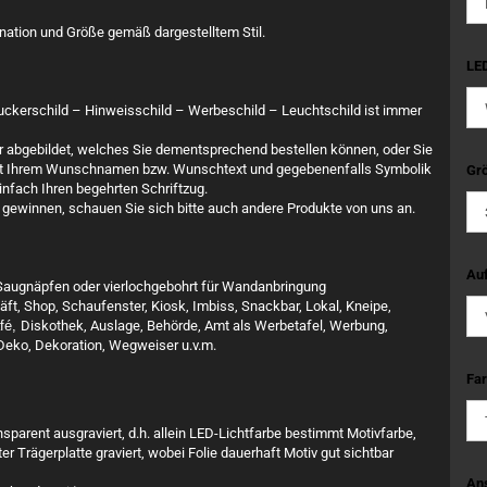
nation und Größe gemäß dargestelltem Stil.
LED
ruckerschild – Hinweisschild – Werbeschild – Leuchtschild ist immer
ar abgebildet, welches Sie dementsprechend bestellen können, oder Sie
 mit Ihrem Wunschnamen bzw. Wunschtext und gegebenenfalls Symbolik
Grö
nfach Ihren begehrten Schriftzug.
gewinnen, schauen Sie sich bitte auch andere Produkte von uns an.
Auf
it Saugnäpfen oder vierlochgebohrt für Wandanbringung
äft, Shop, Schaufenster, Kiosk, Imbiss, Snackbar, Lokal, Kneipe,
fé,
Diskothek, Auslage, Behörde, Amt als Werbetafel, Werbung,
 Deko, Dekoration, Wegweiser u.v.m.
Far
sparent ausgraviert, d.h. allein LED-Lichtfarbe bestimmt Motivfarbe,
er Trägerplatte graviert, wobei Folie dauerhaft Motiv gut sichtbar
An