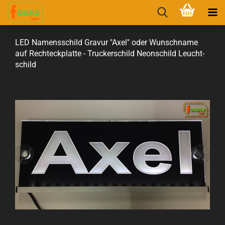
LED Na­mens­schild Gra­vur "Axel" oder Wunsch­na­me
auf Recht­eck­plat­te - Tru­cker­schild Ne­on­schild Leucht­
schild