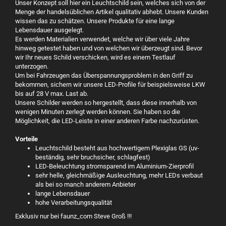
Unser Konzept soll hier ein Leuchtschild sein, welches sich von der
Menge der handelsüblichen Artikel qualitativ abhebt. Unsere Kunden
wissen das zu schätzen. Unsere Produkte für eine lange
Lebensdauer ausgelegt.
Es werden Materialien verwendet, welche wir über viele Jahre
hinweg getestet haben und von welchen wir überzeugt sind. Bevor
wir Ihr neues Schild verschicken, wird es einem Testlauf
unterzogen.
Um bei Fahrzeugen das Überspannungsproblem in den Griff zu
bekommen, sichern wir unsere LED-Profile für beispielsweise LKW
bis auf 28 V max. Last ab.
Unsere Schilder werden so hergestellt, dass diese innerhalb von
wenigen Minuten zerlegt werden können. Sie haben so die
Möglichkeit, die LED-Leiste in einer anderen Farbe nachzurüsten.
Vorteile
Leuchtschild besteht aus hochwertigem Plexiglas GS (uv-
beständig, sehr bruchsicher, schlagfest)
LED-Beleuchtung stromsparend im Aluminium-Zierprofil
sehr helle, gleichmäßige Ausleuchtung, mehr LEDs verbaut
als bei so manch anderem Anbieter
lange Lebensdauer
hohe Verarbeitungsqualität
Exklusiv nur bei faunz_com Steve Groß !!!