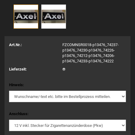
Art.Nr.:
FZCOMNSR0018-p13476_74237-
p13476_74230-p13476_74226-
p13476_74212-p13476_74206-
p13476_74233-p13476_74222
Lieferzeit:
Hinweis:
Anschluss: