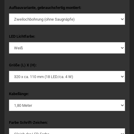
Aufbauvariante, gebrauchsfertig montiert:
LED Lichtfarbe:
Größe (L) X (H):
Kabellänge:
Farbe Schrift-Zeichen: