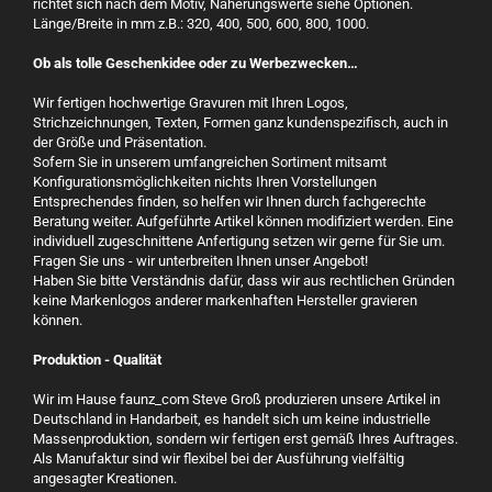
richtet sich nach dem Motiv, Näherungswerte siehe Optionen.
Länge/Breite in mm z.B.: 320, 400, 500, 600, 800, 1000.
Ob als tolle Geschenkidee oder zu Werbezwecken…
Wir fertigen hochwertige Gravuren mit Ihren Logos,
Strichzeichnungen, Texten, Formen ganz kundenspezifisch, auch in
der Größe und Präsentation.
Sofern Sie in unserem umfangreichen Sortiment mitsamt
Konfigurationsmöglichkeiten nichts Ihren Vorstellungen
Entsprechendes finden, so helfen wir Ihnen durch fachgerechte
Beratung weiter. Aufgeführte Artikel können modifiziert werden. Eine
individuell zugeschnittene Anfertigung setzen wir gerne für Sie um.
Fragen Sie uns - wir unterbreiten Ihnen unser Angebot!
Haben Sie bitte Verständnis dafür, dass wir aus rechtlichen Gründen
keine Markenlogos anderer markenhaften Hersteller gravieren
können.
Produktion - Qualität
Wir im Hause faunz_com Steve Groß produzieren unsere Artikel in
Deutschland in Handarbeit, es handelt sich um keine industrielle
Massenproduktion, sondern wir fertigen erst gemäß Ihres Auftrages.
Als Manufaktur sind wir flexibel bei der Ausführung vielfältig
angesagter Kreationen.