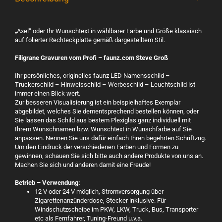
„Axel“ oder Ihr Wunschtext in wählbarer Farbe und Größe klassisch
auf folierter Rechteckplatte gemäß dargestelltem Stil.
Filigrane Gravuren vom Profi – faunz.com Steve Groß
Ihr persönliches, originelles faunz LED Namensschild –
Truckerschild – Hinweisschild – Werbeschild – Leuchtschild ist
immer einen Blick wert.
Zur besseren Visualisierung ist ein beispielhaftes Exemplar
abgebildet, welches Sie dementsprechend bestellen können, oder
Sie lassen das Schild aus bestem Plexiglas ganz individuell mit
Ihrem Wunschnamen bzw. Wunschtext in Wunschfarbe auf Sie
anpassen. Nennen Sie uns dafür einfach Ihren begehrten Schriftzug.
Um den Eindruck der verschiedenen Farben und Formen zu
gewinnen, schauen Sie sich bitte auch andere Produkte von uns an.
Machen Sie sich und anderen damit eine Freude!
Betrieb – Verwendung:
12 V oder 24 V möglich, Stromversorgung über
Zigarettenanzünderdose, Stecker inklusive. Für
Windschutzscheibe im PKW, LKW, Truck, Bus, Transporter
etc als Fernfahrer, Tuning-Freund u.v.a.