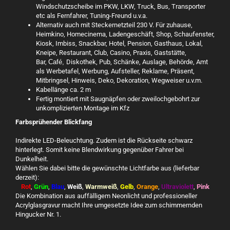
Windschutzscheibe im PKW, LKW, Truck, Bus, Transporter
etc als Fernfahrer, Tuning-Freund u.v.a.
Alternativ auch mit Steckernetzteil 230 V. Für zuhause,
Heimkino, Homecinema, Ladengeschäft, Shop, Schaufenster,
Kiosk, Imbiss, Snackbar, Hotel, Pension, Gasthaus, Lokal,
Kneipe, Restaurant, Club, Casino, Praxis, Gaststätte,
Bar,
Café,
Diskothek, Pub, Schänke, Auslage, Behörde, Amt
als Werbetafel, Werbung, Aufsteller, Reklame, Präsent,
Mitbringsel, Hinweis, Deko, Dekoration, Wegweiser u.v.m.
Kabellänge ca. 2 m
Fertig montiert mit Saugnäpfen oder zweilochgebohrt zur
unkomplizierten Montage im Kfz
Farbsprühender Blickfang
Indirekte LED-Beleuchtung. Zudem ist die Rückseite schwarz
hinterlegt. Somit keine Blendwirkung gegenüber Fahrer bei
Dunkelheit.
Wählen Sie dabei bitte die gewünschte Lichtfarbe aus (lieferbar
derzeit):
Rot
,
Grün
,
Blau
,
Weiß
,
Warmweiß
,
Gelb
,
Orange
,
Ultraviolett
,
Pink
Die Kombination aus auffälligem Neonlicht und professioneller
Acrylglasgravur macht Ihre umgesetzte Idee zum schimmernden
Hingucker Nr. 1.