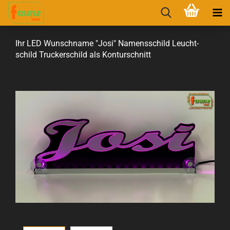
Ihr LED Wunsch­na­me "Josi" Na­mens­schild Leucht­
schild Tru­cker­schild als Kon­tur­schnitt