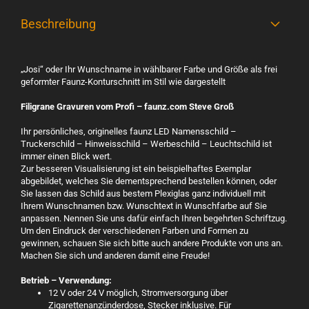
Beschreibung
„Josi“ oder Ihr Wunschname in wählbarer Farbe und Größe als frei
geformter Faunz-Konturschnitt im Stil wie dargestellt
Filigrane Gravuren vom Profi – faunz.com Steve Groß
Ihr persönliches, originelles faunz LED Namensschild –
Truckerschild – Hinweisschild – Werbeschild – Leuchtschild ist
immer einen Blick wert.
Zur besseren Visualisierung ist ein beispielhaftes Exemplar
abgebildet, welches Sie dementsprechend bestellen können, oder
Sie lassen das Schild aus bestem Plexiglas ganz individuell mit
Ihrem Wunschnamen bzw. Wunschtext in Wunschfarbe auf Sie
anpassen. Nennen Sie uns dafür einfach Ihren begehrten Schriftzug.
Um den Eindruck der verschiedenen Farben und Formen zu
gewinnen, schauen Sie sich bitte auch andere Produkte von uns an.
Machen Sie sich und anderen damit eine Freude!
Betrieb – Verwendung:
12 V oder 24 V möglich, Stromversorgung über
Zigarettenanzünderdose, Stecker inklusive. Für