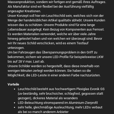
Massenproduktion, sondern wir fertigen erst gemäß Ihres Auftrages.
Als Manufaktur sind wir flexibel bei der Ausführung vielfältig
angesagter Kreationen.
Unser Konzept soll hier ein Leuchtschild sein, welches sich von der
Menge der handelsüblichen Artikel qualitativ abhebt. Unsere Kunden
wissen das zu schätzen. Unsere Produkte sind für eine lange
Lebensdauer ausgelegt. Kein Bezug von Komponenten aus Fernost.
Es werden Materialien verwendet, welche wir über viele Jahre
hinweg getestet haben und von welchen wir überzeugt sind. Bevor
wir Ihr neues Schild verschicken, wird es einem Testlauf
unterzogen.
Um bei Fahrzeugen das Überspannungsproblem in den Griff zu
bekommen, sichern wir unsere LED-Profile für beispielsweise LKW
bis auf 28 V max. Last ab.
Unsere Schilder werden so hergestellt, dass diese innerhalb von
wenigen Minuten zerlegt werden können. Sie haben so die
Möglichkeit, die LED-Leiste in einer anderen Farbe nachzurüsten.
Vorteile
Leuchtschild besteht aus hochwertigem Plexiglas Evonik GS
(uv-beständig, sehr bruchsicher, schlagfest, gegossen statt
gezogen), dickeres Material als woanders
LED-Beleuchtung stromsparend im Aluminium-Zierprofil
sehr helle, gleichmäßige Ausleuchtung, mehr LEDs verbaut
als bei so manch anderem Anbieter